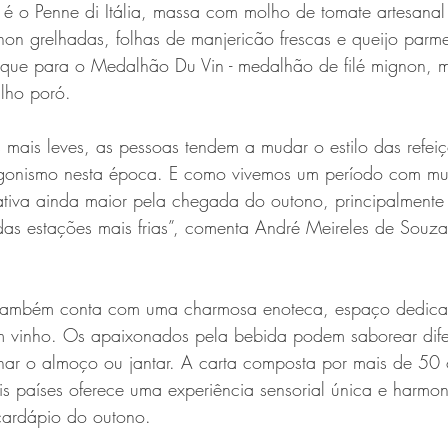
 o Penne di Itália, massa com molho de tomate artesanal 
mignon grelhadas, folhas de manjericão frescas e queijo parm
taque para o Medalhão Du Vin - medalhão de filé mignon, m
alho poró.
mais leves, as pessoas tendem a mudar o estilo das refei
gonismo nesta época. E como vivemos um período com mui
ativa ainda maior pela chegada do outono, principalmente 
as estações mais frias”, comenta André Meireles de Souza
 também conta com uma charmosa enoteca, espaço dedicad
vinho. Os apaixonados pela bebida podem saborear difere
ar o almoço ou jantar. A carta composta por mais de 50
is países oferece uma experiência sensorial única e harmo
cardápio do outono.