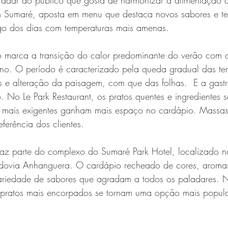
radar ao público que gosta de harmonizar a alimentação 
em Sumaré, aposta em menu que destaca novos sabores e te
o dos dias com temperaturas mais amenas.
marca a transição do calor predominante do verão com a
no. O período é caracterizado pela queda gradual das te
s e alteração da paisagem, com que das folhas.  E a gast
No Le Park Restaurant, os pratos quentes e ingredientes 
 mais exigentes ganham mais espaço no cardápio. Massas
ferência dos clientes.
faz parte do complexo do Sumaré Park Hotel, localizado n
dovia Anhanguera. O cardápio recheado de cores, aromas 
riedade de sabores que agradam a todos os paladares. N
s pratos mais encorpados se tornam uma opção mais popula