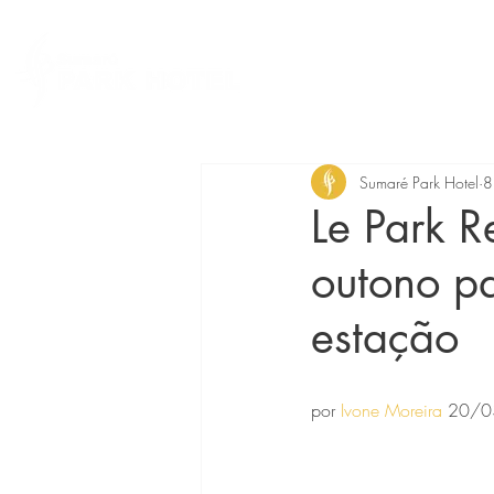
Acomodações
Ár
Sumaré Park Hotel
8
Le Park R
outono p
estação
por 
Ivone Moreira
 20/0