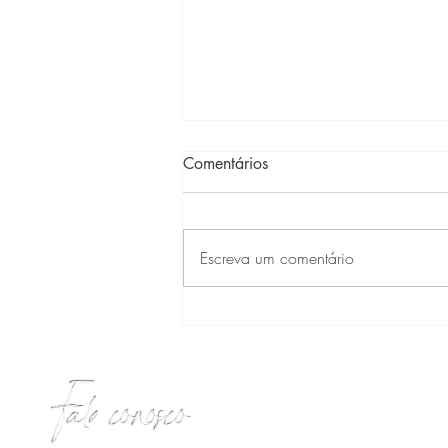
Comentários
Escreva um comentário
Feliz Dia dos Pais
Fale conosco