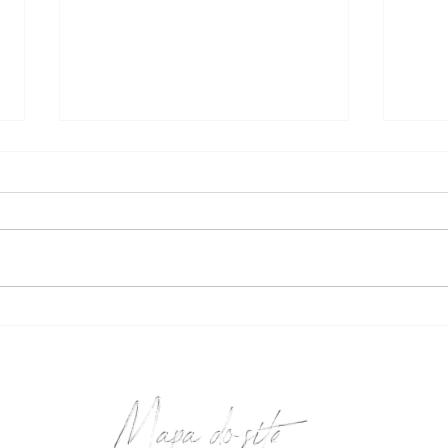
Para
Le Park Restaurant promove 2ª
edição da Feijoada Especial
Mapa do site