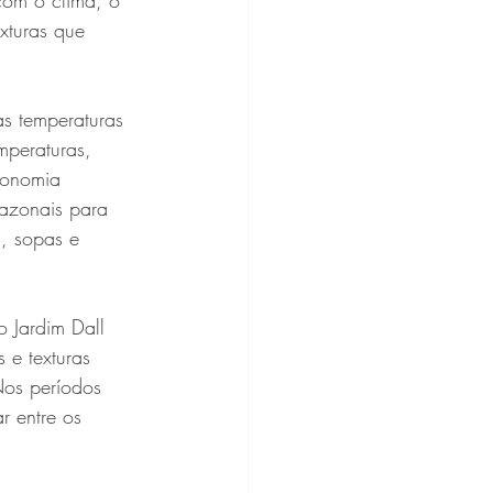
com o clima, o 
xturas que 
s temperaturas 
mperaturas, 
ronomia 
sazonais para 
, sopas e 
o Jardim Dall
e texturas 
os períodos 
r entre os 