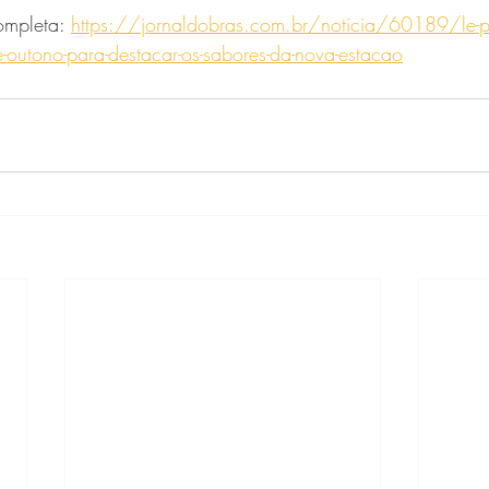
ompleta: 
https://jornaldobras.com.br/noticia/60189/le-par
-outono-para-destacar-os-sabores-da-nova-estacao