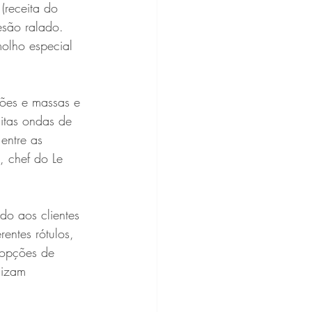
(receita do 
esão ralado. 
olho especial 
ções e massas e 
tas ondas de 
entre as 
, chef do Le 
o aos clientes 
ntes rótulos, 
 opções de 
nizam 